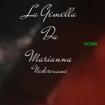
La Gemella
Da
HOME
Marianna
Nederename