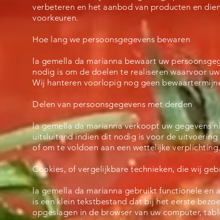
verbeteren en het aanbod van producten en die
voorkeuren.
Hoe lang we persoonsgegevens bewaren
la gemella da marianna bewaart uw persoonsgege
nodig is om de doelen te realiseren waarvoor 
Wij hanteren voorlopig nog geen bewaartermijn
Delen van persoonsgegevens met derden
la gemella da marianna verkoopt uw gegevens ni
uitsluitend indien dit nodig is voor de uitvoeri
of om te voldoen aan een wettelijke verplichting
Cookies, of vergelijkbare technieken, die wij geb
la gemella da marianna gebruikt functionele en 
is een klein tekstbestand dat bij het eerste bez
opgeslagen in de browser van uw computer, tabl