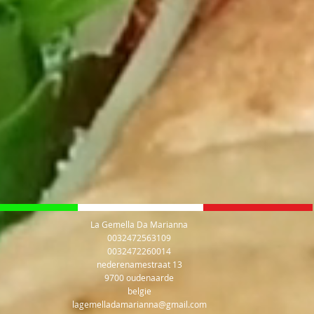
La Gemella Da Marianna
0032472563109
0032472260014
nederenamestraat 13
9700 oudenaarde
belgie
lagemelladamarianna@gmail.com