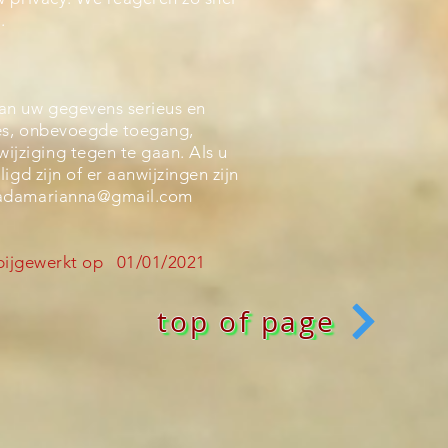
.
an uw gegevens serieus en
es, onbevoegde toegang,
ziging tegen te gaan. Als u
gd zijn of er aanwijzingen zijn
ladamarianna@gmail.com
ijgewerkt op 01/01/2021
top of page