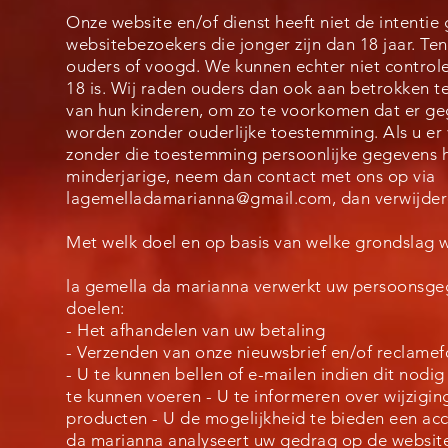
Onze website en/of dienst heeft niet de intenti
websitebezoekers die jonger zijn dan 18 jaar. T
ouders of voogd. We kunnen echter niet control
18 is. Wij raden ouders dan ook aan betrokken te z
van hun kinderen, om zo te voorkomen dat er g
worden zonder ouderlijke toestemming. Als u er 
zonder die toestemming persoonlijke gegevens 
minderjarige, neem dan contact met ons op via
lagemelladamarianna@gmail.com
, dan verwijder
Met welk doel en op basis van welke grondslag
la gemella da marianna verwerkt uw persoonsge
doelen:
- Het afhandelen van uw betaling
- Verzenden van onze nieuwsbrief en/of reclamef
- U te kunnen bellen of e-mailen indien dit nodig
te kunnen voeren - U te informeren over wijzigi
producten - U de mogelijkheid te bieden een acc
da marianna analyseert uw gedrag op de websit