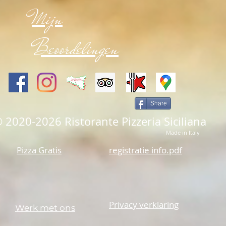
Mijn
Beoordelingen
Share
 2020-2026 Ristorante Pizzeria Siciliana
Made in Italy
Pizza Gratis
registratie info.pdf
Privacy verklaring
Werk met ons