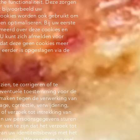
he functionaliteit. Deze zorgen
t bijvoorbeeld uw
cookies worden ook gebruikt om
en optimaliseren. Bij uw eerste
rmeerd over deze cookies en
U kunt zich afmelden voor
n dat deze geen cookies meer
e eerder is opgeslagen via de
ien, te corrigeren of te
 eventuele toestemming voor de
 maken tegen de verwerking van
ge, correctie, verwijdering,
f verzoek tot intrekking van
an uw persoonsgegevens sturen
er van te zijn dat het verzoek tot
van uw identiteitsbewijs met het
w privacy. We reageren zo snel