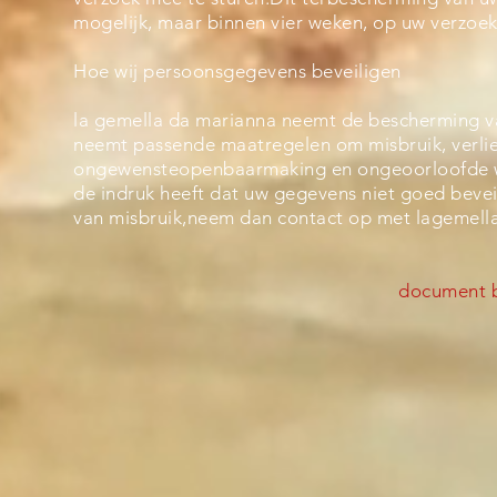
mogelijk, maar binnen vier weken, op uw verzoek
Hoe wij persoonsgegevens beveiligen
la gemella da marianna neemt de bescherming v
neemt passende maatregelen om misbruik, verli
ongewensteopenbaarmaking en ongeoorloofde wij
de indruk heeft dat uw gegevens niet goed beveili
van misbruik,neem dan contact op met
lagemel
document b