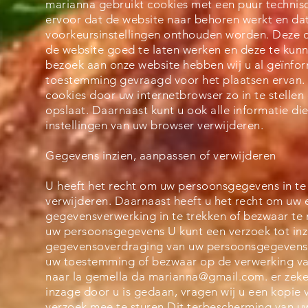
marianna gebruikt cookies met een puur technisc
ervoor dat de website naar behoren werkt en da
voorkeursinstellingen onthouden worden. Deze 
de website goed te laten werken en deze te kunn
bezoek aan onze website hebben wij u al geïnfo
toestemming gevraagd voor het plaatsen ervan. 
cookies door uw internetbrowser zo in te stelle
opslaat. Daarnaast kunt u ook alle informatie di
instellingen van uw browser verwijderen.
Gegevens inzien, aanpassen of verwijderen
U heeft het recht om uw persoonsgegevens in te z
verwijderen. Daarnaast heeft u het recht om uw
gegevensverwerking in te trekken of bezwaar te
uw persoonsgegevens U kunt een verzoek tot inza
gegevensoverdraging van uw persoonsgegevens o
uw toestemming of bezwaar op de verwerking v
naar la gemella da
marianna@gmail.com
. er zek
inzage door u is gedaan, vragen wij u een kopie 
verzoek mee te sturen.Dit terbescherming van u