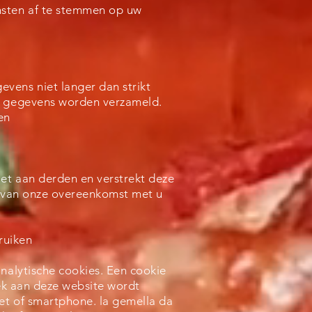
nsten af te stemmen op uw
vens niet langer dan strikt
uw gegevens worden verzameld.
en
et aan derden en verstrekt deze
ng van onze overeenkomst met u
.
ruiken
analytische cookies. Een cookie
oek aan deze website wordt
et of smartphone. la gemella da