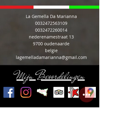
La Gemella Da Marianna
0032472563109
0032472260014
nederenamestraat 13
9700 oudenaarde
belgie
lagemelladamarianna@gmail.com
Mijn Beoordelingen
Share
©
2020-2026
Ristorante
Pizzeria Siciliana