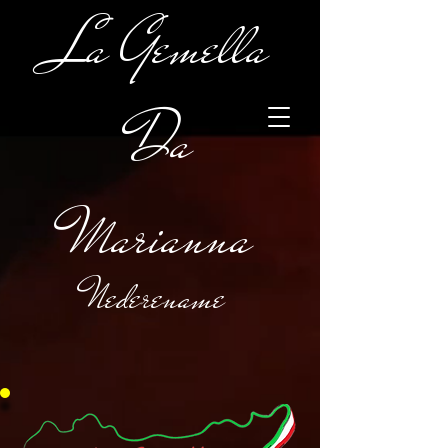
La Gemella
Da
Marianna
Nederename