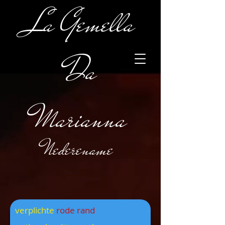
La Gemella
Da
Marianna
Nederename
verplichte
rode rand