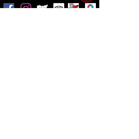
Share
©
2020-2026
Ristorante
Pizzeria Siciliana
Made in
Italy
Pizza Gratis
registratie
Werk met ons
info.pdf
Print je
Privacy